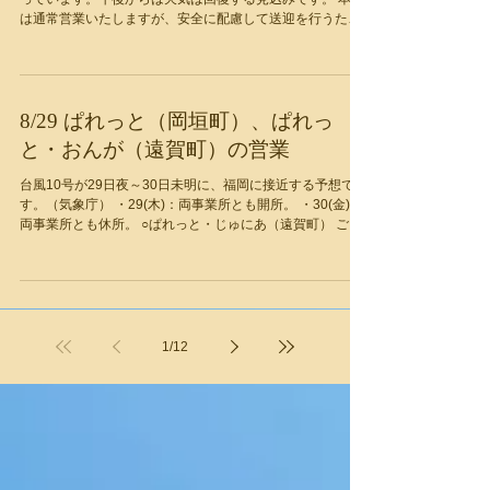
は通常営業いたしますが、安全に配慮して送迎を行うた
め、朝のお迎え時間が若干、遅くなる可能性もあります。
ご了承ください。
8/29 ぱれっと（岡垣町）、ぱれっ
と・おんが（遠賀町）の営業
台風10号が29日夜～30日未明に、福岡に接近する予想で
す。（気象庁） ・29(木)：両事業所とも開所。 ・30(金)：
両事業所とも休所。 ○ぱれっと・じゅにあ（遠賀町） ご利
用希望の方は８：15までに児発管・南までご連絡くださ
い。...
1
/
12