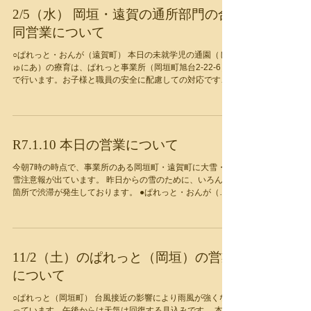
2/5（水） 岡垣・遠賀の通所部門の合
同営業について
○ぱれっと・おんが（遠賀町） 本日の未就学児の通園（じ
ゅにあ）の療育は、ぱれっと事業所（岡垣町旭台2-22-6）
で行います。お子様と職員の安全に配慮しての対応です。
何卒、ご理解の程お願い致します。 送迎は道路状況を見な
がら行う予定です。尚、早朝8:30からのご利用希望の方
は...
R7.1.10 本日の営業について
今朝7時の時点で、事業所のある岡垣町・遠賀町に大雪・風
雪注意報が出ています。 昨日からの雪のために、いろんな
箇所で渋滞が発生しております。 ●ぱれっと・おんが（遠
賀町）事業所は10時開所を目指して準備しております。 未
就学児の通園（じゅにあ）は、お子様や職員の安全を考
え、自...
11/2（土）のぱれっと（岡垣）の営業
について
○ぱれっと（岡垣町） 台風接近の影響により雨風が強くな
っています。午後からは天気は回復する見込みです。 本日