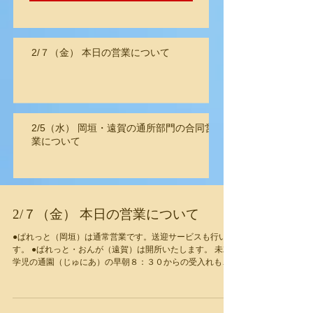
2/７（金） 本日の営業について
2/5（水） 岡垣・遠賀の通所部門の合同営
業について
2/７（金） 本日の営業について
●ぱれっと（岡垣）は通常営業です。送迎サービスも行いま
す。 ●ぱれっと・おんが（遠賀）は開所いたします。 未就
学児の通園（じゅにあ）の早朝８：３０からの受入れも対
応いたします。 安全に配慮しながら、朝の送迎も行う予定
です。 ●個別の専門療育（ぷらす）...