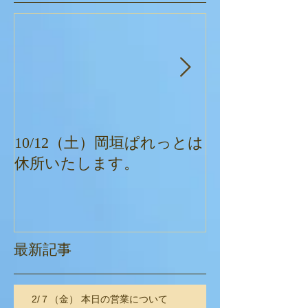
10/12（土）岡垣ぱれっとは
ぱれっとクリ
休所いたします。
最新記事
2/７（金） 本日の営業について