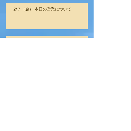
2/７（金） 本日の営業について
2/5（水） 岡垣・遠賀の通所部門の合同営
業について
🌰2024年11月23日・親子イベン
ト【秋の味覚】を開催🐟
R7.1.10 本日の営業について