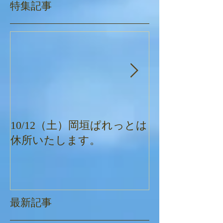
特集記事
10/12（土）岡垣ぱれっとは
ぱれっとクリ
休所いたします。
最新記事