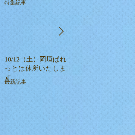
特集記事
10/12（土）岡垣ぱれ
ぱれっとクリスマス
っとは休所いたしま
会☆
す。
最新記事