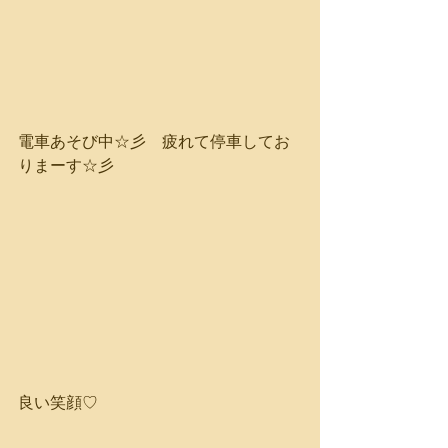
電車あそび中☆彡　疲れて停車してお
りまーす☆彡
良い笑顔♡