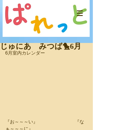
じゅにあ みつば🐤6月
6月室内カレンダー
『お～～～い』　　　　　　　　『な
ぁ～～～に』