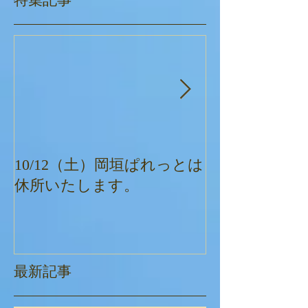
10/12（土）岡垣ぱれっとは
ぱれっとクリ
休所いたします。
最新記事