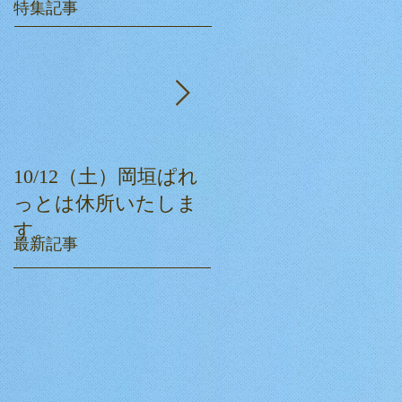
特集記事
10/12（土）岡垣ぱれ
ぱれっとクリスマス
っとは休所いたしま
会☆
す。
最新記事