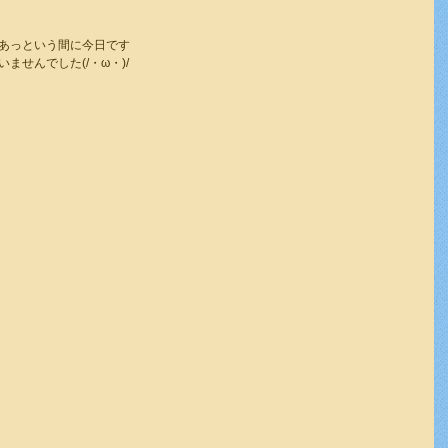
あっという間に今日です
せんでした(/・ω・)/