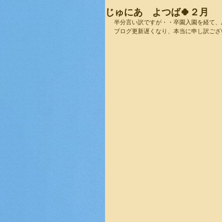
じゅにあ よつば🍀２月
半分言い訳ですが・・卒園入園を経て、
ブログ更新遅くなり、本当に申し訳ございま