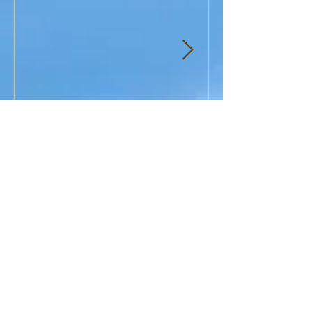
10/12（土）岡垣ぱれっとは
ぱれっとクリ
休所いたします。
最新記事
2/７（金） 本日の営業について