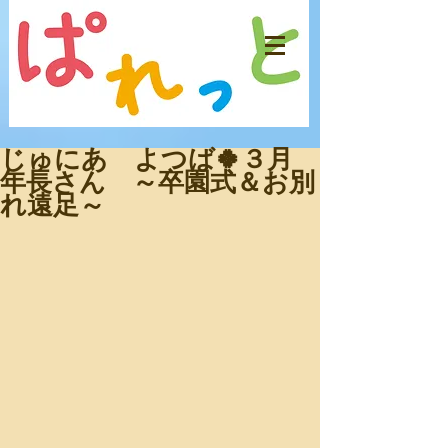
じゅにあ よつば🍀３月
年長さん ～卒園式＆お別
れ遠足～