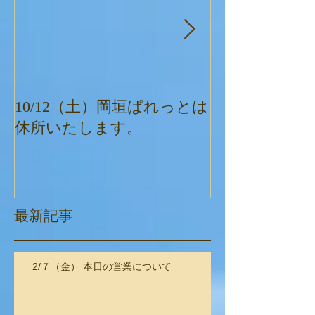
10/12（土）岡垣ぱれっとは
ぱれっとクリ
休所いたします。
最新記事
2/７（金） 本日の営業について