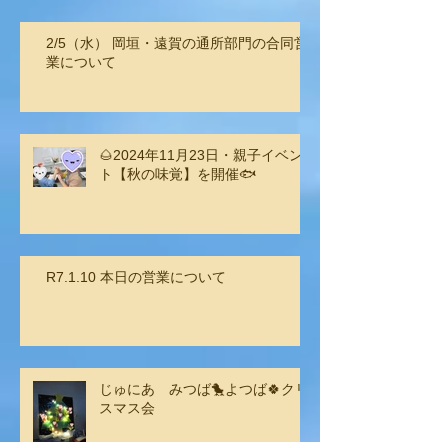
2/5（水） 岡垣・遠賀の通所部門の合同営
業について
🌰2024年11月23日・親子イベン
ト【秋の味覚】を開催🐟
R7.1.10 本日の営業について
じゅにあ みつば🐤よつば🍀クリ
スマス会