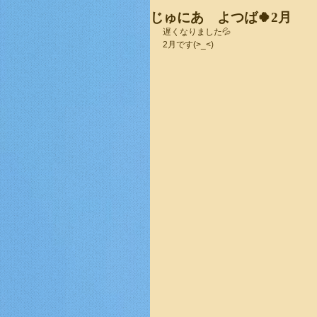
じゅにあ よつば🍀2月
遅くなりました💦
2月です(>_<)