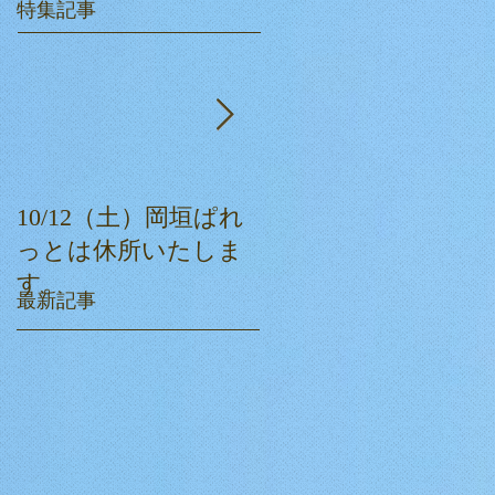
特集記事
10/12（土）岡垣ぱれ
ぱれっとクリスマス
っとは休所いたしま
会☆
す。
最新記事