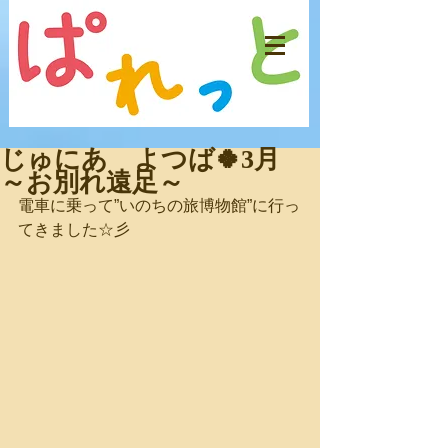
じゅにあ よつば🍀3月
～お別れ遠足～
電車に乗って”いのちの旅博物館”に行っ
てきました☆彡