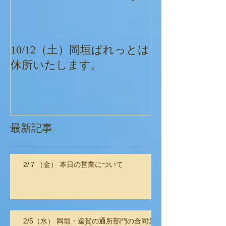
10/12（土）岡垣ぱれっとは
ぱれっとクリ
休所いたします。
最新記事
2/７（金） 本日の営業について
2/5（水） 岡垣・遠賀の通所部門の合同営