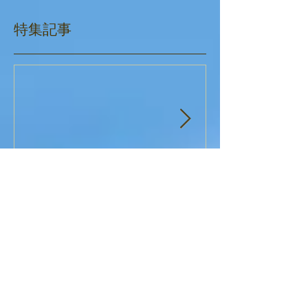
特集記事
10/12（土）岡垣ぱれっとは
ぱれっとクリ
休所いたします。
最新記事