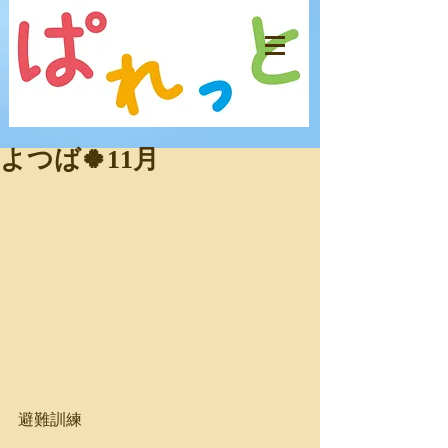
よつば🍀11月
避難訓練