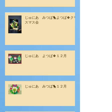
じゅにあ みつば🐤よつば🍀クリ
スマス会
じゅにあ よつば🍀１２月
じゅにあ みつば🐤１２月