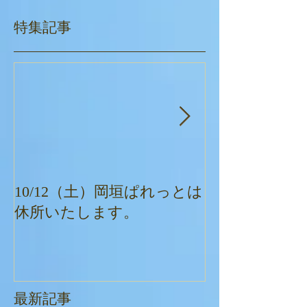
特集記事
10/12（土）岡垣ぱれっとは
ぱれっとクリ
休所いたします。
最新記事