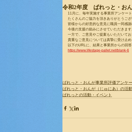
令和2年度 ぱれっと・お
11月に、毎年実施する事業所アンケー
たくさんのご協力を頂きありがとうござ
皆様からの好意的な意見に職員一同感謝
今後の支援の励みにさせていただきます
一方で、ご意見やご提案もいただいてお
貴重なご意見については真摯に受け止め
以下のURLに、結果と事業所からの回
https://www.lifestage-pallet.net/blank-6
ぱれっと・おんが事業所評価アンケ
ぱれっと・おんが（じゅにあ）の活
ぱれっとの活動・イベント