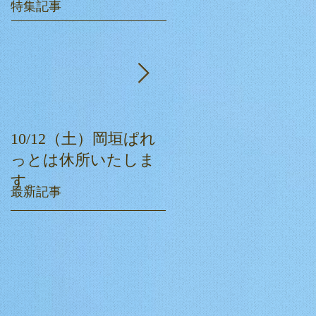
特集記事
10/12（土）岡垣ぱれ
ぱれっとクリスマス
っとは休所いたしま
会☆
す。
最新記事