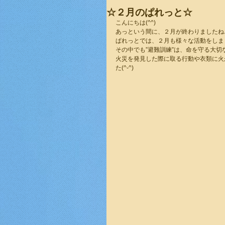
☆２月のぱれっと☆
こんにちは(^^)
あっという間に、２月が終わりましたね
ぱれっとでは、２月も様々な活動をしま
その中でも”避難訓練”は、命を守る大
火災を発見した際に取る行動や衣類に火
た(^-^)