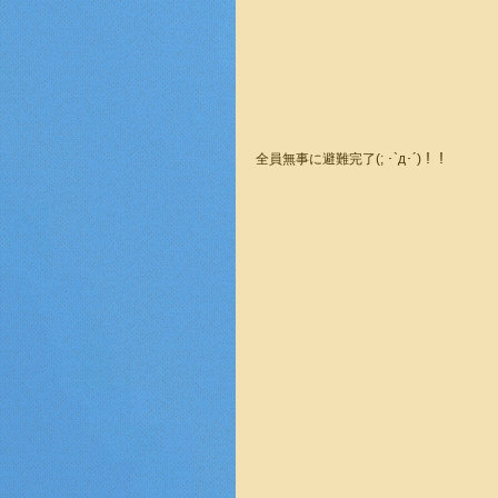
全員無事に避難完了(; ･`д･´)！！