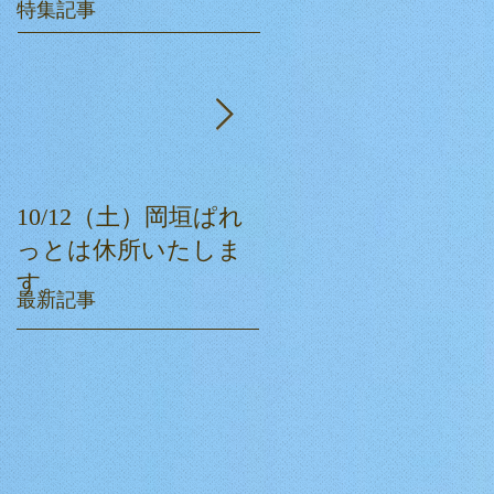
特集記事
10/12（土）岡垣ぱれ
ぱれっとクリスマス
っとは休所いたしま
会☆
す。
最新記事