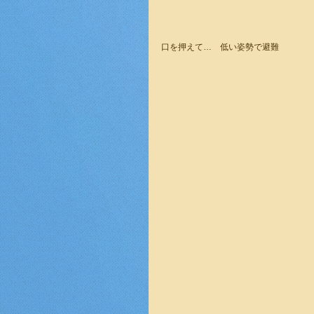
口を押えて…　低い姿勢で避難