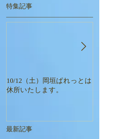
特集記事
10/12（土）岡垣ぱれっとは
ぱれっとクリ
休所いたします。
最新記事