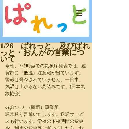
1/26 ぱれっと、及びぱれ
っと・おんがの営業につ
いて
今朝、7時時点での気象庁発表では、遠
賀郡に『低温』注意報が出ています。
警報は発令されていません。一日中、
気温は上がらない見込みです。(日本気
象協会)
○ぱれっと（岡垣）事業所
通常通り営業いたします。送迎サービ
スも行います。学校の下校時間の変更
や、利用の変更等ございましたら、お