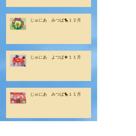
じゅにあ みつば🐤１２月
じゅにあ よつば🍀１１月
じゅにあ みつば🐤１１月
11月の活動で【社会スキル】をし