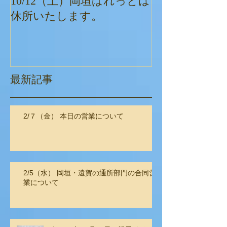
10/12（土）岡垣ぱれっとは
ぱれっとクリ
休所いたします。
最新記事
2/７（金） 本日の営業について
2/5（水） 岡垣・遠賀の通所部門の合同営
業について