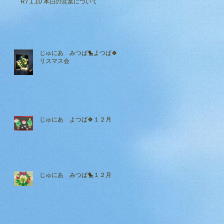
R7.1.10 本日の営業について
じゅにあ みつば🐤よつば🍀ク
リスマス会
じゅにあ よつば🍀１２月
じゅにあ みつば🐤１２月