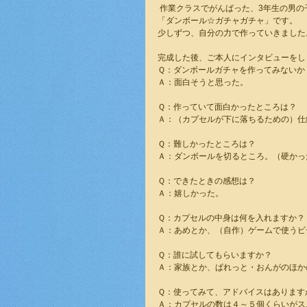
 作業クラスでがんばった、3年生の男
「ダンボール☆ガチャガチャ」です。
少しずつ、自分の力で作っていきました
完成した後、ご本人にインタビューをし
Ｑ：ダンボールガチャを作ってみないか
Ａ：面白そうと思った。
Ｑ：作っていて面白かったところは？
Ａ：（カプセルが下に落ちるための）仕
Ｑ：難しかったところは？
Ａ：ダンボールを切るところ。（硬かっ
Ｑ：できたときの感想は？
Ａ：嬉しかった。
Ｑ：カプセルの中身は何を入れますか？
Ａ：あめとか、（自作）ゲームで使うビ
Ｑ：誰に試してもらいますか？
Ａ：家族とか、ぱれっと・おんがのほか
Ｑ：使ってみて、アドバイスはあります
Ａ：カプセルの数は４～５個くらいがス