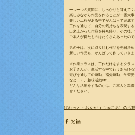
一つ一つの質問に、しっかりと答えてく
楽しみながら作品を作ることが一番大事
難しい工程がある中でがんばって完成す
工作を通じて、自分の気持ちを表現する
出来上がった作品を持ち帰り、その後、
ご本人が得たものはたくさんあったので
男の子は、次に取り組む作品を先日決め
新しい作品も、がんばって作っていきま
※作業クラスは、工作だけをするクラス
お子さんが、生活する中で行うあらゆる
遊びを通しての運動、指先運動、学習要
など…）、趣味活動etc…
どんな活動をするのかは、ご本人と親御
せください。
ぱれっと・おんが（じゅにあ）の活