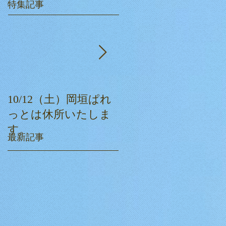
特集記事
10/12（土）岡垣ぱれ
ぱれっとクリスマス
っとは休所いたしま
会☆
す。
最新記事