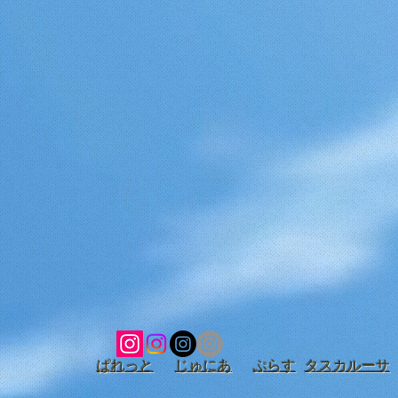
ぱれっと
じゅにあ
ぷらす
タスカルーサ