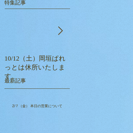
特集記事
10/12（土）岡垣ぱれ
ぱれっとクリスマス
っとは休所いたしま
会☆
す。
最新記事
2/７（金） 本日の営業について