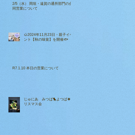
2/5（水） 岡垣・遠賀の通所部門の合
同営業について
🌰2024年11月23日・親子イベ
ント【秋の味覚】を開催🐟
R7.1.10 本日の営業について
じゅにあ みつば🐤よつば🍀ク
リスマス会