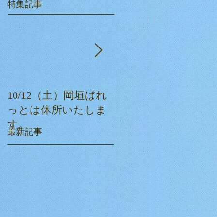
特集記事
10/12（土）岡垣ぱれ
ぱれっとクリスマス
っとは休所いたしま
会☆
す。
最新記事