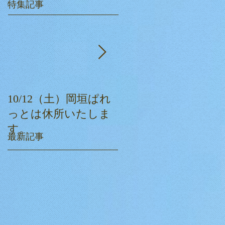
特集記事
10/12（土）岡垣ぱれ
ぱれっとクリスマス
っとは休所いたしま
会☆
す。
最新記事