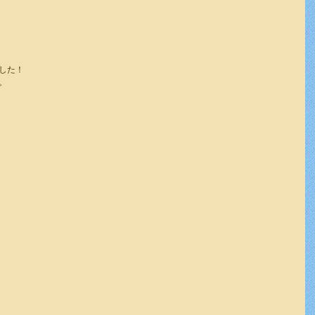
した！
。