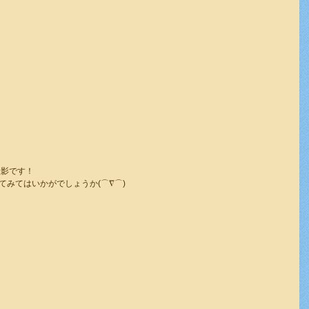
撮影です！
みてはいかがでしょうか(⌒∇⌒)