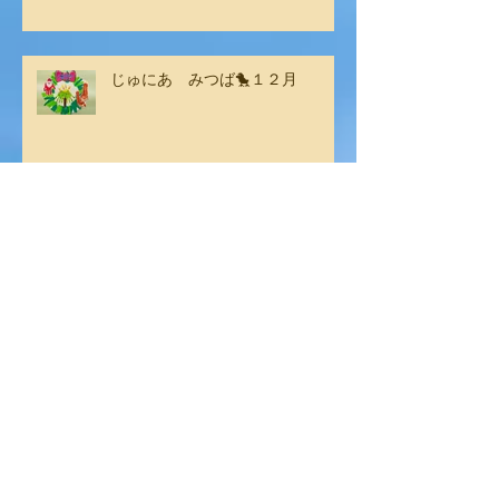
じゅにあ みつば🐤１２月
じゅにあ よつば🍀１１月
じゅにあ みつば🐤１１月
11月の活動で【社会スキル】をし