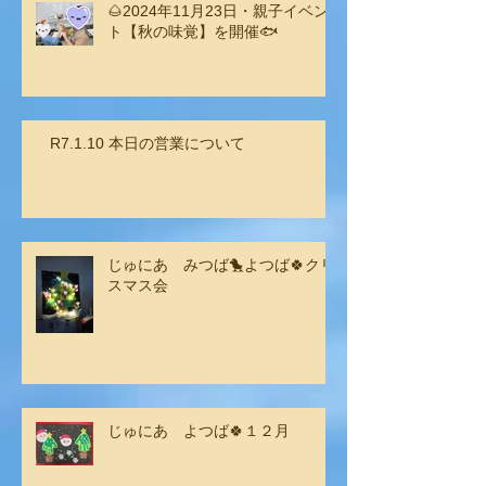
🌰2024年11月23日・親子イベン
ト【秋の味覚】を開催🐟
R7.1.10 本日の営業について
じゅにあ みつば🐤よつば🍀クリ
スマス会
じゅにあ よつば🍀１２月