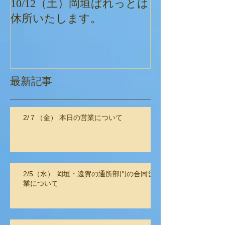
10/12（土）岡垣ぱれっとは
ぱれっとクリ
休所いたします。
最新記事
2/７（金） 本日の営業について
2/5（水） 岡垣・遠賀の通所部門の合同営
業について