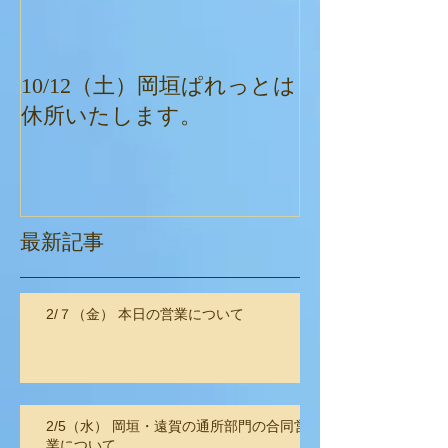
10/12（土）岡垣ぱれっとは
ぱれっとクリ
休所いたします。
最新記事
2/７（金） 本日の営業について
2/5（水） 岡垣・遠賀の通所部門の合同営
業について