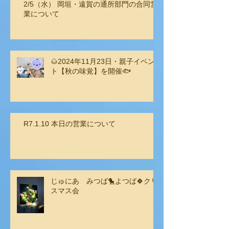
2/5（水） 岡垣・遠賀の通所部門の合同営
業について
🌰2024年11月23日・親子イベン
ト【秋の味覚】を開催🐟
R7.1.10 本日の営業について
じゅにあ みつば🐤よつば🍀クリ
スマス会