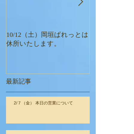
10/12（土）岡垣ぱれっとは
ぱれっとクリ
休所いたします。
最新記事
2/７（金） 本日の営業について