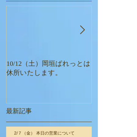
10/12（土）岡垣ぱれっとは
ぱれっとクリ
休所いたします。
最新記事
2/７（金） 本日の営業について