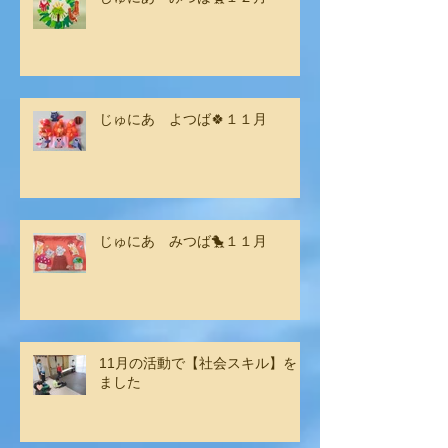
じゅにあ よつば🍀１１月
じゅにあ みつば🐤１１月
11月の活動で【社会スキル】をし
ました