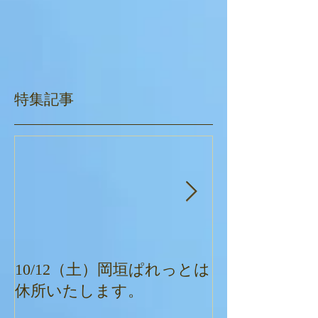
特集記事
10/12（土）岡垣ぱれっとは
ぱれっとクリ
休所いたします。