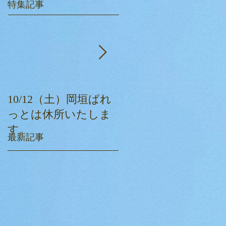
特集記事
10/12（土）岡垣ぱれ
ぱれっとクリスマス
っとは休所いたしま
会☆
す。
最新記事