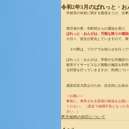
令和2年3月のぱれっと・
学校等の休校に関する報道をうけ、当事
厚労省や県・市町村からの通知を受け、
ぱれっと・おんがは、可能な限りの感染
※日々、状況が変化していますので、厚
　その際は、ブログでお知らせを行って
ぱれっと・おんがは、学校や公共施設の
後等デイサービスなど複数の施設を利用
る対策を行っていきますが、利用につい
感染症拡大防止のため、自主的にお休み
＜お願い＞ 
事前に、来所される皆様の検温をお願いし
ください。 （直近で体調不良となった
さい。）
悪天候時の対応について