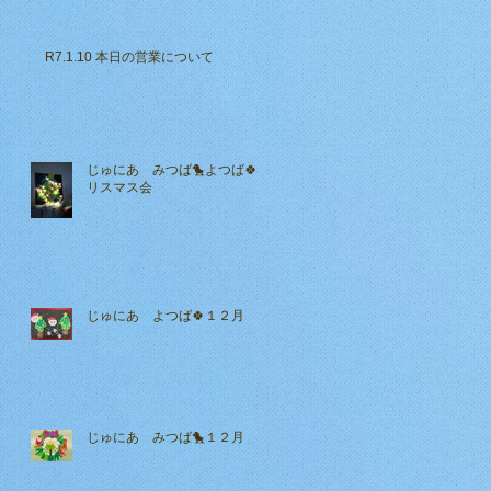
R7.1.10 本日の営業について
じゅにあ みつば🐤よつば🍀ク
リスマス会
じゅにあ よつば🍀１２月
じゅにあ みつば🐤１２月