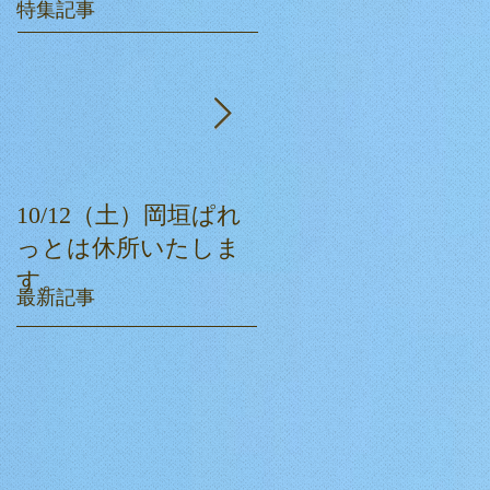
特集記事
10/12（土）岡垣ぱれ
ぱれっとクリスマス
っとは休所いたしま
会☆
す。
最新記事