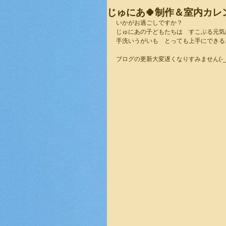
じゅにあ🍀制作＆室内カレ
いかがお過ごしですか？
じゅにあの子どもたちは　すこぶる元気
手洗いうがいも　とっても上手にできる
ブログの更新大変遅くなりすみません(-_-