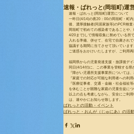
速報・ぱれっと(岡垣町)運
速報・ぱれっと(岡垣町)運営について
一昨日(4/14)の夜20：00の岡垣
後、濃厚接触者(同居家族等)のPCR検
岡垣町で初めての感染者であることや、
4/20まで)して情報収集に努めている
入れる準備、併せて、在宅で自粛されて
協議する期間に当てさせて頂いています
ご迷惑をおかけいたしますが、ご利用再
福岡県からの児童発達支援・放課後デイ
同日(4/14付)に、この事業を管轄す
『障がい児通所支援事業所については、
『家庭での対応が可能な利用者への利用
『医療従事者、交通・金融・社会福祉等
を休むことが困難な家庭の児童生徒につ
以上の点も考慮しながら、安全にご利用
は、速やかにお知らせ致します。
ぱれっとの活動・イベント
ぱれっと・おんが（じゅにあ）の活