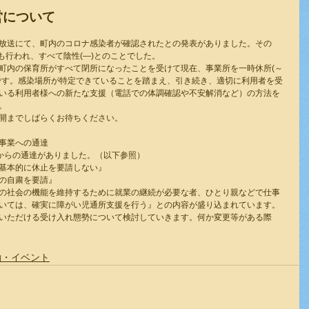
営について
町・町内放送にて、町内のコロナ感染者が確認されたとの発表がありました。その
査も行われ、すべて陰性(—)とのことでした。
町内の保育所がすべて閉所になったことを受けて現在、事業所を一時休所(～
所です。感染場所が特定できていることを踏まえ、引き続き、適切に利用者を受
いる利用者様への新たな支援（電話での体調確認や不安解消など）の方法を
。
開までしばらくお待ちください。
事業への通達
る県からの通達がありました。（以下参照）
基本的に休止を要請しない』
の自粛を要請』
の社会の機能を維持するために就業の継続が必要な者、ひとり親などで仕事
いては、確実に障がい児通所支援を行う』との内容が盛り込まれています。
いただける受け入れ態勢について検討していきます。何か変更等がある際
動・イベント