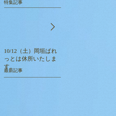
特集記事
10/12（土）岡垣ぱれ
ぱれっとクリスマス
っとは休所いたしま
会☆
す。
最新記事