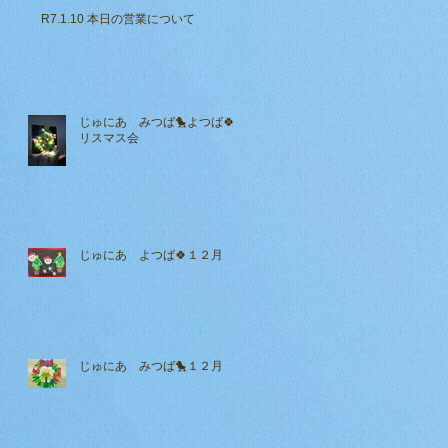
R7.1.10 本日の営業について
じゅにあ みつば🐤よつば🍀ク
リスマス会
じゅにあ よつば🍀１２月
じゅにあ みつば🐤１２月