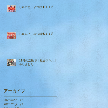
じゅにあ よつば🍀１１月
じゅにあ みつば🐤１１月
11月の活動で【社会スキル】
をしました
アーカイブ
2025年2月
（2）
2件の記事
2025年1月
（2）
2件の記事