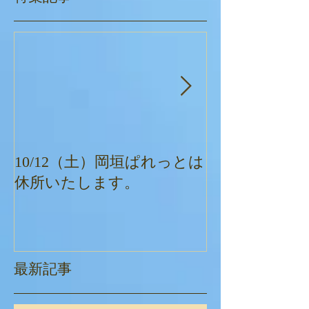
10/12（土）岡垣ぱれっとは
ぱれっとクリ
休所いたします。
最新記事