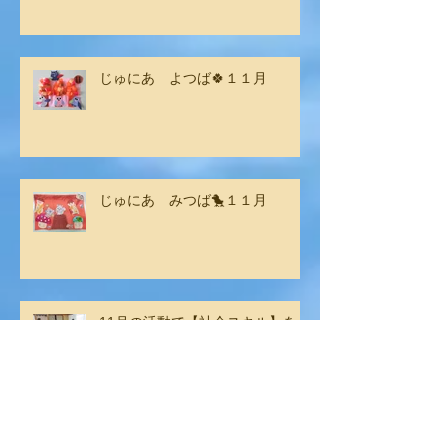
じゅにあ よつば🍀１１月
じゅにあ みつば🐤１１月
11月の活動で【社会スキル】をし
ました
アーカイブ