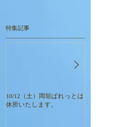
特集記事
10/12（土）岡垣ぱれっとは
ぱれっとクリ
休所いたします。