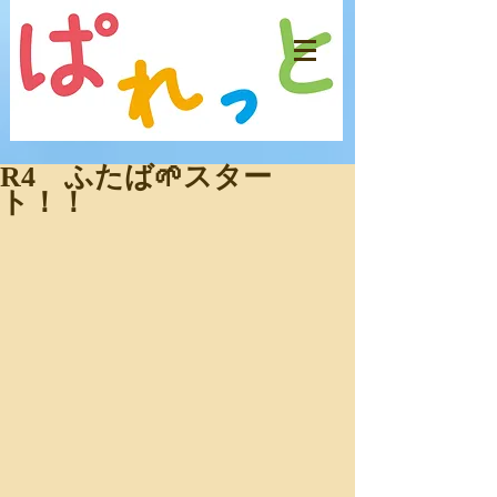
R4 ふたば🌱スター
ト！！