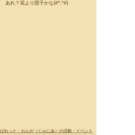
あれ？花より団子かな(#^.^#)
ぱれっと・おんが（じゅにあ）の活動・イベント