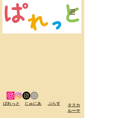
ぱれっと
じゅにあ
ぷらす
タスカ
ルーサ