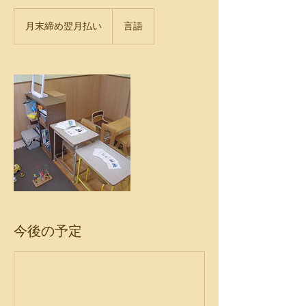
月
末
月末締め翌月払い
言語
締
め
翌
月
払
い
今後の予定