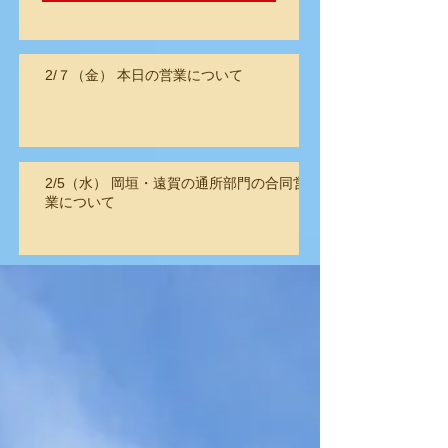
2/７（金） 本日の営業について
2/5（水） 岡垣・遠賀の通所部門の合同営
業について