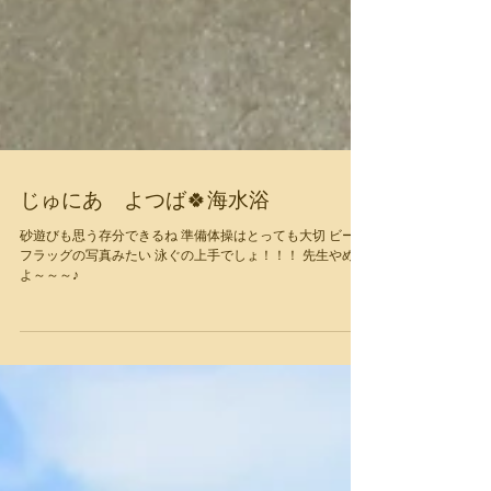
じゅにあ よつば🍀海水浴
砂遊びも思う存分できるね 準備体操はとっても大切 ビーチ
フラッグの写真みたい 泳ぐの上手でしょ！！！ 先生やめて
よ～～～♪