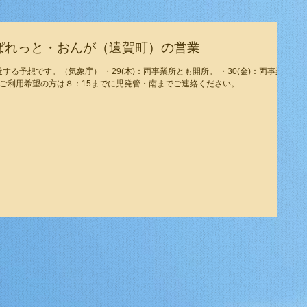
、ぱれっと・おんが（遠賀町）の営業
(木)：両事業所とも開所。 ・30(金)：両事業所
賀町） ご利用希望の方は８：15までに児発管・南までご連絡ください。...