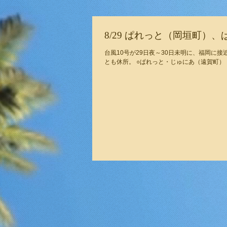
8/29 ぱれっと（岡垣町）
台風10号が29日夜～30日未明に、福岡に接近する予想です。（気象庁） ・29
とも休所。 ○ぱれっと・じゅにあ（遠