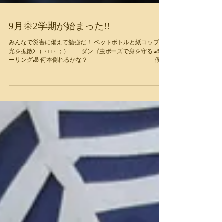
9月🌞2学期が始まった!!
みんなで災害に備えて勉強だ！ ペットボトルと紙コップで
光を拡散Σ（・□・；） ダンゴ虫ポーズで身を守る 🎳ボ
ーリング🎳 何本倒れるかな？ 僕の
投げたボールはピンに届くかな？ ★運動週間★ 皆でさぁダ
ンスだ！ 動きについてこれる？...