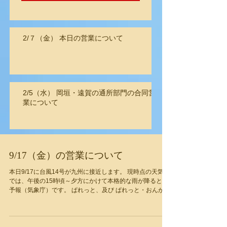
2/７（金） 本日の営業について
2/5（水） 岡垣・遠賀の通所部門の合同営
業について
9/17（金）の営業について
本日9/17に台風14号が九州に接近します。 現時点の天気図
では、午後の15時頃～夕方にかけて本格的な雨が降るとの
予報（気象庁）です。 ぱれっと、及び ぱれっと・おんが事
業所は通常の営業時間から開所いたしますが、状況により
利用時間帯が変更となる場合があります。...