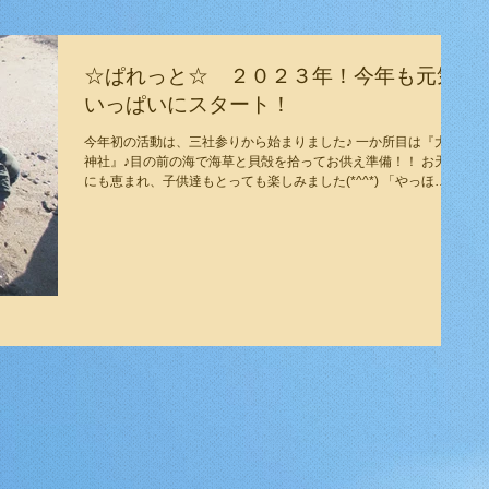
☆ぱれっと☆ ２０２３年！今年も元気
いっぱいにスタート！
今年初の活動は、三社参りから始まりました♪ 一か所目は『大原
神社』♪目の前の海で海草と貝殻を拾ってお供え準備！！ お天気
にも恵まれ、子供達もとっても楽しみました(*^^*) 「やっほ
ー！」 １月７日は『七草粥の日』 子供たちとクッキング♪茶碗蒸
しもとっても美味しかったね～(...