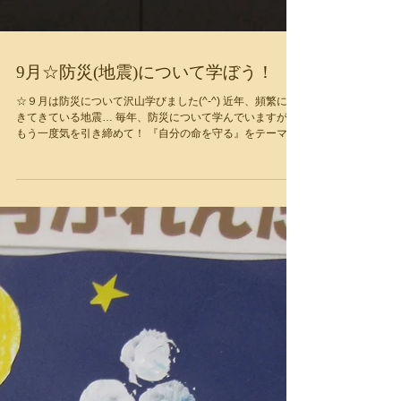
9月☆防災(地震)について学ぼう！
☆９月は防災について沢山学びました(^-^) 近年、頻繁に起
きてきている地震… 毎年、防災について学んでいますが、
もう一度気を引き締めて！ 『自分の命を守る』をテーマ
に、ぱれっとでは避難場所の確認や地震が起きた際の身の
守り方、ライフラインが機能しなくなった場合の過ごし方
も疑...