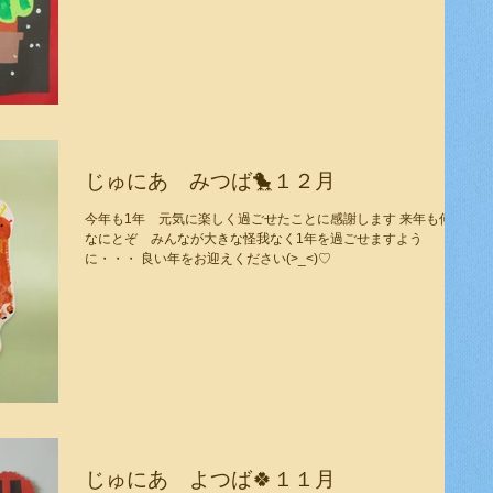
じゅにあ みつば🐤１２月
今年も1年 元気に楽しく過ごせたことに感謝します 来年も何卒
なにとぞ みんなが大きな怪我なく1年を過ごせますよう
に・・・ 良い年をお迎えください(>_<)♡
じゅにあ よつば🍀１１月