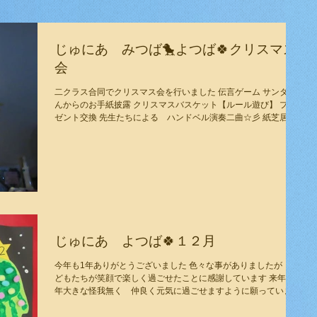
じゅにあ みつば🐤よつば🍀クリスマス
会
二クラス合同でクリスマス会を行いました 伝言ゲーム サンタさ
んからのお手紙披露 クリスマスバスケット【ルール遊び】 プレ
ゼント交換 先生たちによる ハンドベル演奏二曲☆彡 紙芝居 素
敵な１日になりました♡
じゅにあ よつば🍀１２月
今年も1年ありがとうございました 色々な事がありましたが 子
どもたちが笑顔で楽しく過ごせたことに感謝しています 来年も１
年大きな怪我無く 仲良く元気に過ごせますように願っています
良い年をお迎えください(>_<)♡