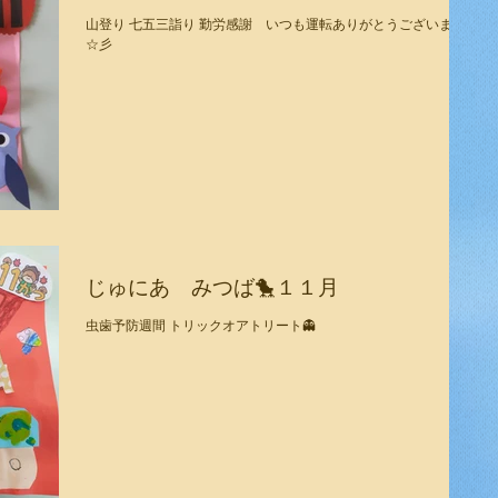
山登り 七五三詣り 勤労感謝 いつも運転ありがとうございます
☆彡
じゅにあ みつば🐤１１月
虫歯予防週間 トリックオアトリート👻