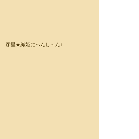
彦星★織姫にへんし～ん♪