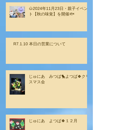
🌰2024年11月23日・親子イベン
ト【秋の味覚】を開催🐟
R7.1.10 本日の営業について
じゅにあ みつば🐤よつば🍀クリ
スマス会
じゅにあ よつば🍀１２月