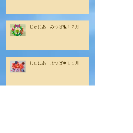
じゅにあ みつば🐤１２月
じゅにあ よつば🍀１１月
じゅにあ みつば🐤１１月