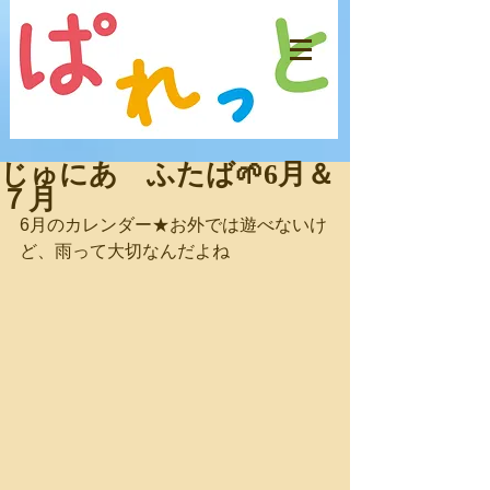
じゅにあ ふたば🌱6月＆
７月
6月のカレンダー★お外では遊べないけ
ど、雨って大切なんだよね