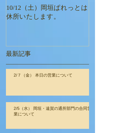
10/12（土）岡垣ぱれっとは
ぱれっとクリ
休所いたします。
最新記事
2/７（金） 本日の営業について
2/5（水） 岡垣・遠賀の通所部門の合同営
業について