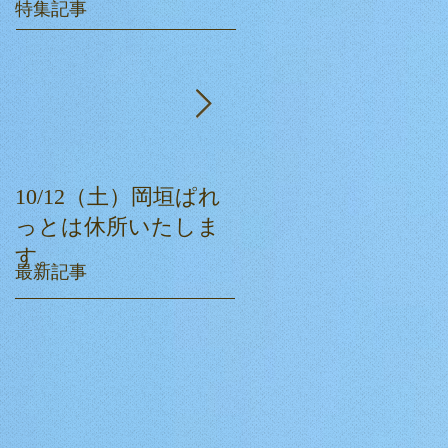
特集記事
10/12（土）岡垣ぱれ
ぱれっとクリスマス
っとは休所いたしま
会☆
す。
最新記事