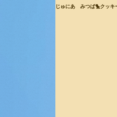
じゅにあ みつば🐤クッキ