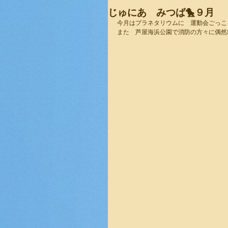
じゅにあ みつば🐤９月
今月はプラネタリウムに　運動会ごっこ
また　芦屋海浜公園で消防の方々に偶然