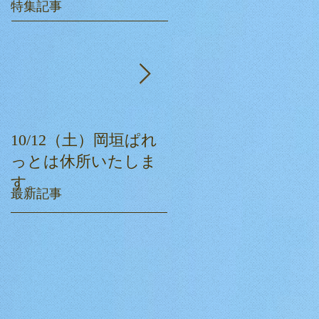
特集記事
10/12（土）岡垣ぱれ
ぱれっとクリスマス
っとは休所いたしま
会☆
す。
最新記事