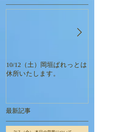
10/12（土）岡垣ぱれっとは
ぱれっとクリ
休所いたします。
最新記事
2/７（金） 本日の営業について