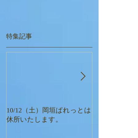
特集記事
10/12（土）岡垣ぱれっとは
ぱれっとクリ
休所いたします。