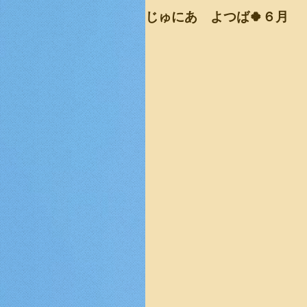
じゅにあ よつば🍀６月