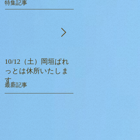
特集記事
10/12（土）岡垣ぱれ
ぱれっとクリスマス
っとは休所いたしま
会☆
す。
最新記事