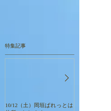
特集記事
10/12（土）岡垣ぱれっとは
ぱれっとクリ