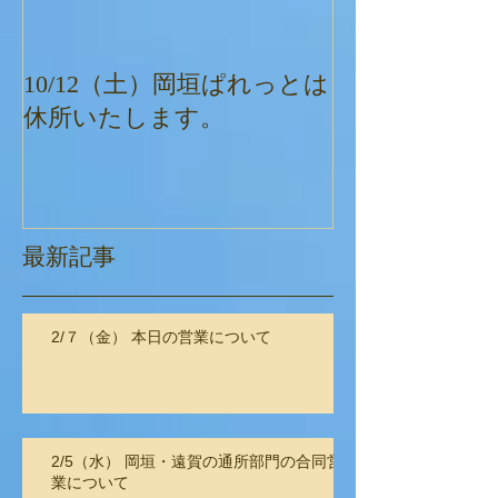
10/12（土）岡垣ぱれっとは
ぱれっとクリ
休所いたします。
最新記事
2/７（金） 本日の営業について
2/5（水） 岡垣・遠賀の通所部門の合同営
業について