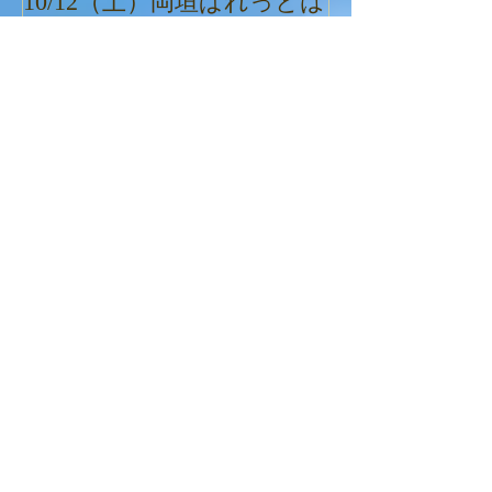
10/12（土）岡垣ぱれっとは
ぱれっとクリ
休所いたします。
最新記事
2/７（金） 本日の営業について
2/5（水） 岡垣・遠賀の通所部門の合同営
業について