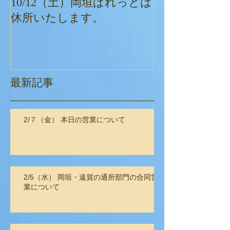
10/12（土）岡垣ぱれっとは
ぱれっとクリ
休所いたします。
最新記事
2/７（金） 本日の営業について
2/5（水） 岡垣・遠賀の通所部門の合同営
業について