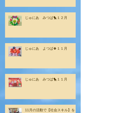
じゅにあ みつば🐤１２月
じゅにあ よつば🍀１１月
じゅにあ みつば🐤１１月
11月の活動で【社会スキル】をし