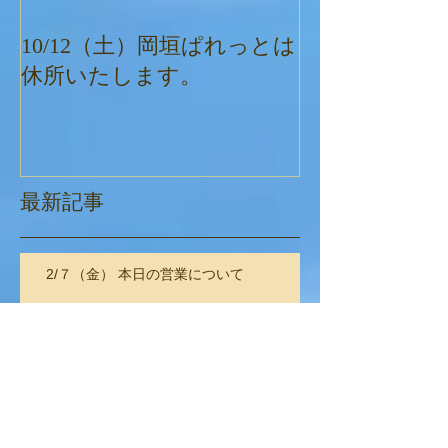
10/12（土）岡垣ぱれっとは
ぱれっとクリ
休所いたします。
最新記事
2/７（金） 本日の営業について
2/5（水） 岡垣・遠賀の通所部門の合同営
業について